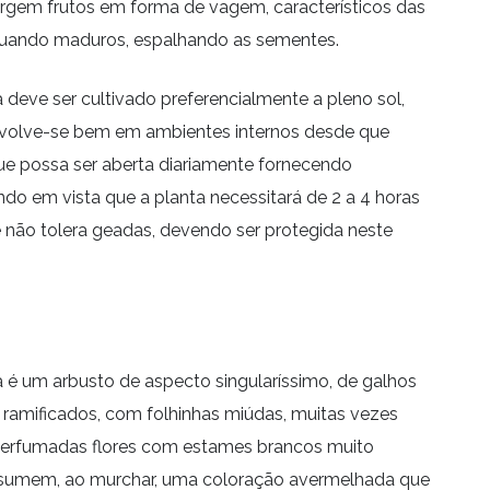
 surgem frutos em forma de vagem, característicos das
uando maduros, espalhando as sementes.
 deve ser cultivado preferencialmente a pleno sol,
nvolve-se bem em ambientes internos desde que
que possa ser aberta diariamente fornecendo
ndo em vista que a planta necessitará de 2 a 4 horas
ie não tolera geadas, devendo ser protegida neste
 é um arbusto de aspecto singularíssimo, de galhos
 ramificados, com folhinhas miúdas, muitas vezes
perfumadas flores com estames brancos muito
assumem, ao murchar, uma coloração avermelhada que