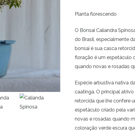
Planta florescendo
O Bonsai Caliandra Spinosa
do Brasil, especialmente d
bonsai é sua casca retorci
floração é um espetáculo c
quando novas e rosadas q
Espécie arbustiva nativa d
caatinga. O principal atri
retorcida que lhe confere 
espetáculo criado pela var
novas e rosadas quando ma
coloração verde escura qu