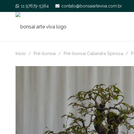
11 97679-5364
contato@bonsaiarteviva.com.br
Início
/
Pré-bonsai
/
Pré-bonsai Caliandra Spinosa
/
P