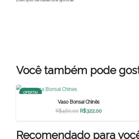
Você também pode gos
OFERTA!
Vaso Bonsai Chinês
O
O
R$
460,00
R$
322,00
preço
preço
original
atual
Recomendado para voc
era:
é: