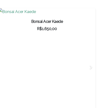
Bonsai Oliveira
R$
207,90