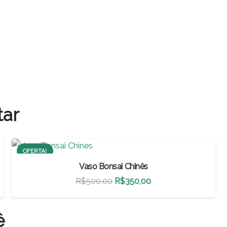
tar
OFERTA!
Vaso Bonsai Chinês
O
O
R$
500,00
R$
350,00
preço
preço
original
atual
ê
era:
é: