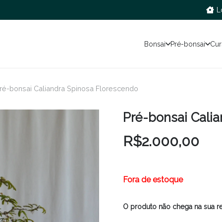
L
Bonsai
Pré-bonsai
Cur
ré-bonsai Caliandra Spinosa Florescendo
Pré-bonsai Cali
R$
2.000,00
Fora de estoque
O produto não chega na sua r