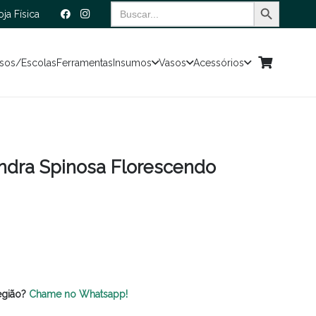
Search Button
Search
oja Física
for:
sos/Escolas
Ferramentas
Insumos
Vasos
Acessórios
andra Spinosa Florescendo
egião?
Chame no Whatsapp!