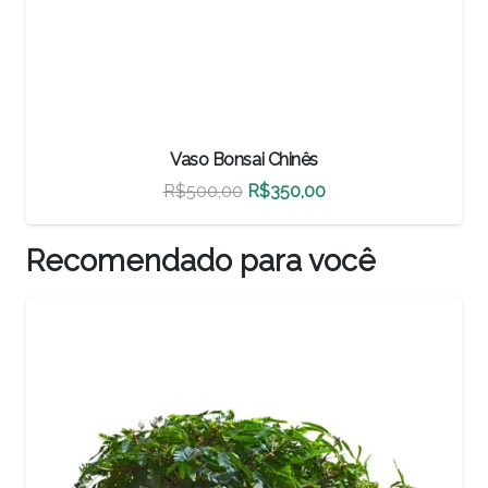
Vaso Bonsai Chinês
O
O
R$
500,00
R$
350,00
preço
preço
original
atual
Recomendado para você
era:
é:
R$500,00.
R$350,00.