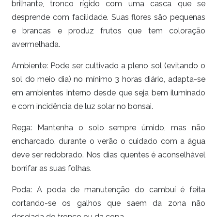
brilhante, tronco rígido com uma casca que se
desprende com facilidade. Suas flores são pequenas
e brancas e produz frutos que tem coloração
avermelhada.
Ambiente: Pode ser cultivado a pleno sol (evitando o
sol do meio dia) no mínimo 3 horas diário, adapta-se
em ambientes interno desde que seja bem iluminado
e com incidência de luz solar no
bonsai.
Rega: Mantenha o solo sempre úmido, mas não
encharcado, durante o verão o cuidado com a água
deve ser redobrado. Nos dias quentes é aconselhável
borrifar as suas folhas.
Poda:
A poda de manutenção do
cambuí
é
feita
cortando-se os galhos que saem da zona não
desejada do tronco ou da copa.