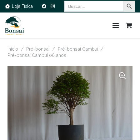
Search Button
Search
Loja Física
for:
Início
/
Pré-bonsai
/
Pré-bonsai Cambuí
/
Pré-bonsai Cambuí 06 anos