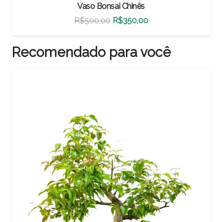
Vaso Bonsai Chinês
O
O
R$
460,00
R$
322,00
preço
preço
original
atual
Recomendado para você
era:
é:
R$460,00.
R$322,00.