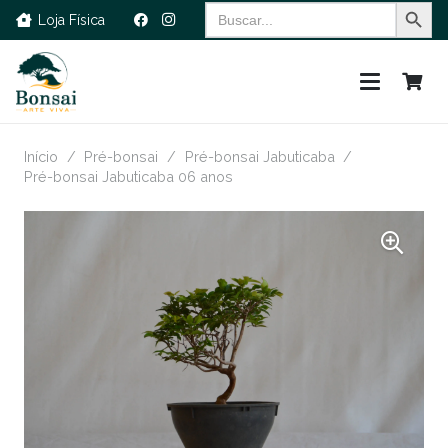
Search Button
Search
Loja Física
for:
Início
/
Pré-bonsai
/
Pré-bonsai Jabuticaba
/
Pré-bonsai Jabuticaba 06 anos