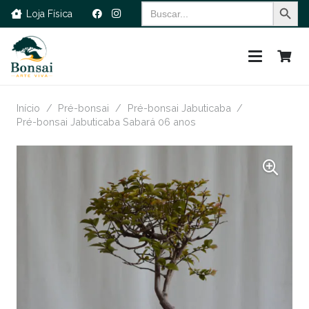
Search Button
Search
Loja Física
for:
Início
/
Pré-bonsai
/
Pré-bonsai Jabuticaba
/
Pré-bonsai Jabuticaba Sabará 06 anos