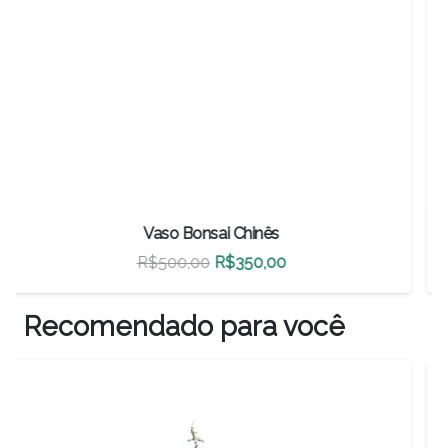
Vaso Bonsai Chinês
O
O
R$
460,00
R$
322,00
preço
preço
original
atual
Recomendado para você
era:
é:
R$460,00.
R$322,00.