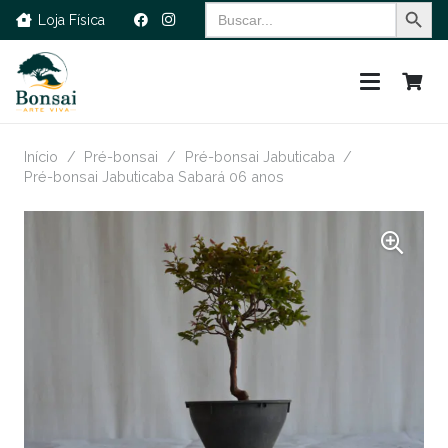
Search Button
Search
Loja Física
for:
Início
/
Pré-bonsai
/
Pré-bonsai Jabuticaba
/
Pré-bonsai Jabuticaba Sabará 06 anos