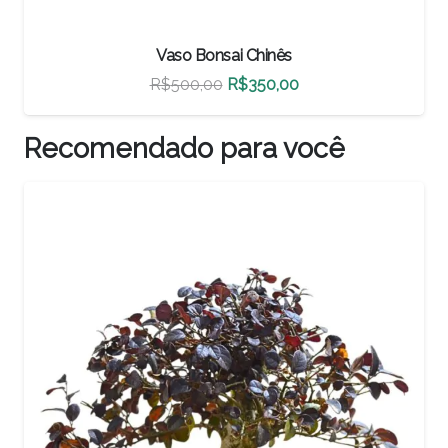
Vaso Bonsai Chinês
O
O
R$
460,00
R$
322,00
preço
preço
original
atual
Recomendado para você
era:
é:
R$460,00.
R$322,00.