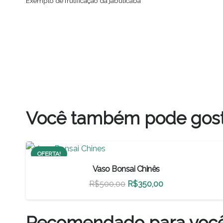
Exemplo de frutificação da jabuticaba
Você também pode gos
OFERTA!
Vaso Bonsai Chinês
O
O
R$
500,00
R$
350,00
preço
preço
original
atual
Recomendado para voc