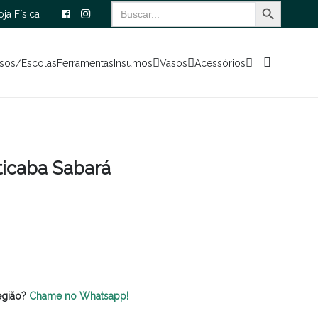
Search Button
Search
oja Física
for:
sos/Escolas
Ferramentas
Insumos
Vasos
Acessórios
ticaba Sabará
egião?
Chame no Whatsapp!