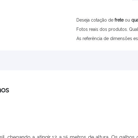
Deseja cotação de
frete
ou
qua
Fotos reais dos produtos. Qual
As referência de dimensões es
nos
asil, chegando a atingir 12 a 15 metros de altura. Os galho