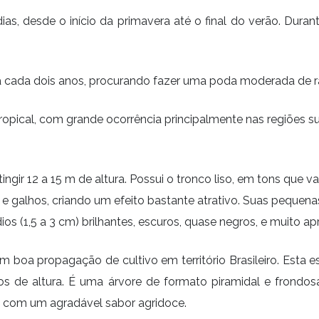
 dias, desde o início da primavera até o final do verão. Du
 a cada dois anos, procurando fazer uma poda moderada de r
tropical, com grande ocorrência principalmente nas regiões su
atingir 12 a 15 m de altura. Possui o tronco liso, em tons qu
 e galhos, criando um efeito bastante atrativo. Suas pequen
s (1,5 a 3 cm) brilhantes, escuros, quase negros, e muito ap
 boa propagação de cultivo em território Brasileiro. Esta e
s de altura. É uma árvore de formato piramidal e frondosa
a com um agradável sabor agridoce.