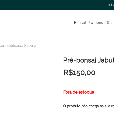
L
Bonsai
Pré-bonsai
Cur
ai Jabuticaba Sabará
Pré-bonsai Jabu
R$
150,00
Fora de estoque
O produto não chega na sua r