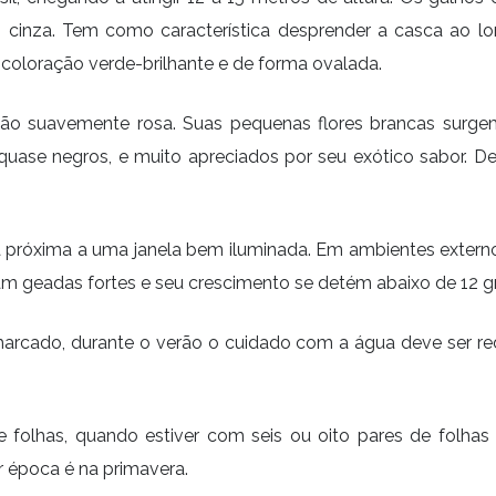
o cinza. Tem como característica desprender a casca ao lo
 coloração verde-brilhante e de forma ovalada.
ção suavemente rosa. Suas pequenas flores brancas surgem
 quase negros, e muito apreciados por seu exótico sabor. 
róxima a uma janela bem iluminada. Em ambientes externos
 geadas fortes e seu crescimento se detém abaixo de 12 gra
rcado, durante o verão o cuidado com a água deve ser redo
folhas, quando estiver com seis ou oito pares de folhas 
 época é na primavera.