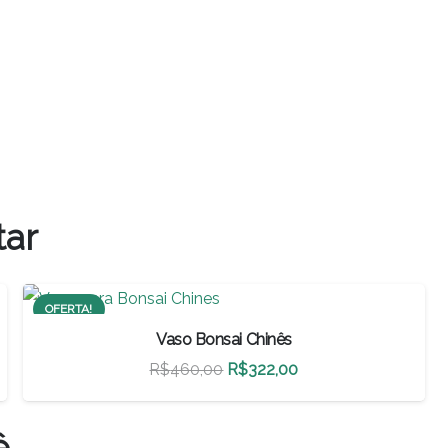
tar
OFERTA!
Vaso Bonsai Chinês
O
O
R$
460,00
R$
322,00
preço
preço
original
atual
ê