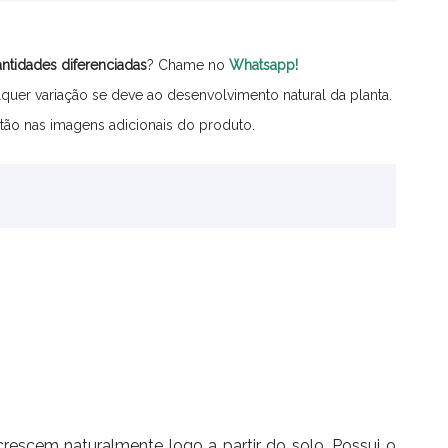
ntidades
diferenciadas
? Chame no
Whatsapp!
quer variação se deve ao desenvolvimento natural da planta.
tão nas imagens adicionais do produto.
s crescem naturalmente logo a partir do solo. Possui o