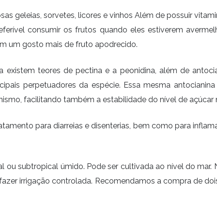
sas geleias, sorvetes, licores e vinhos Além de possuir vitam
preferível consumir os frutos quando eles estiverem averm
com um gosto mais de fruto apodrecido.
 existem teores de pectina e a peonidina, além de antocia
rincipais perpetuadores da espécie. Essa mesma antocianina
ganismo, facilitando também a estabilidade do nível de açúcar
atamento para diarreias e disenterias, bem como para infla
ical ou subtropical úmido. Pode ser cultivada ao nível do 
 ou fazer irrigação controlada. Recomendamos a compra de d