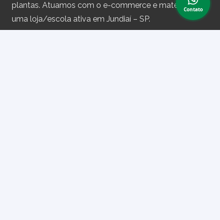
plantas. Atuamos com o e-commerce e matemos
Contato
uma loja/escola ativa em Jundiaí – SP.
Assine nossa newsletter
e receba periodicamente cupons de desconto e
informações sobre produtos.
Primeiro nome ou nome completo
Email
Ao prosseguir, você aceita nossa política de privacidade.