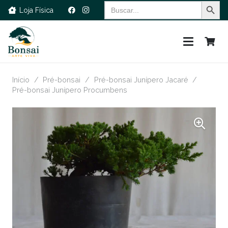
Search Button
Search
Loja Física
for:
Início
/
Pré-bonsai
/
Pré-bonsai Junípero Jacaré
/
Pré-bonsai Junípero Procumbens