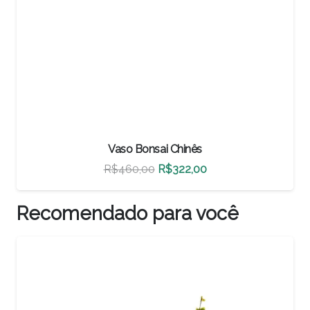
Vaso Bonsai Chinês
O
O
R$
500,00
R$
350,00
preço
preço
original
atual
Recomendado para você
era:
é:
R$500,00.
R$350,00.