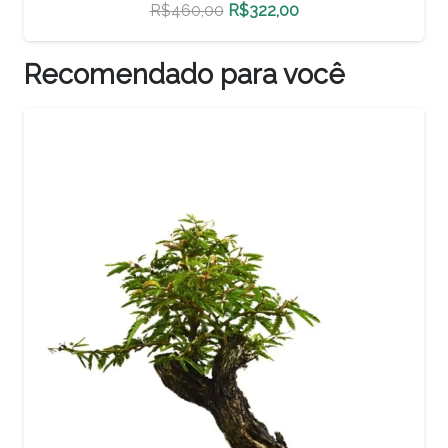
O
O
R$
500,00
R$
350,00
preço
preço
original
atual
Recomendado para você
era:
é:
R$500,00.
R$350,00.