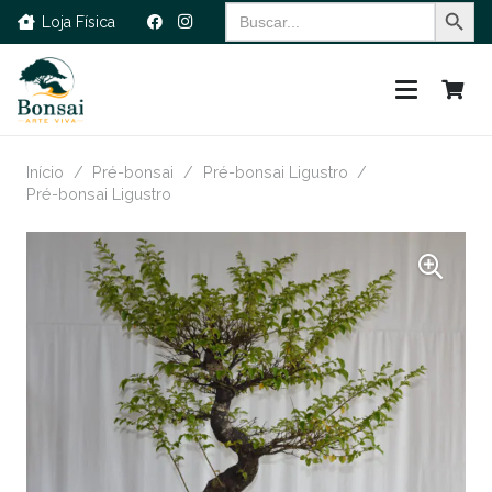
Search Button
Search
Loja Física
for:
Início
/
Pré-bonsai
/
Pré-bonsai Ligustro
/
Pré-bonsai Ligustro