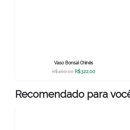
Vaso Bonsai Chinês
O
O
R$
460,00
R$
322,00
preço
preço
original
atual
Recomendado para voc
era:
é:
R$460,00.
R$322,00.