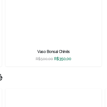
Vaso Bonsai Chinês
O
O
R$
500,00
R$
350,00
preço
preço
original
atual
ê
era:
é:
R$500,00.
R$350,00.