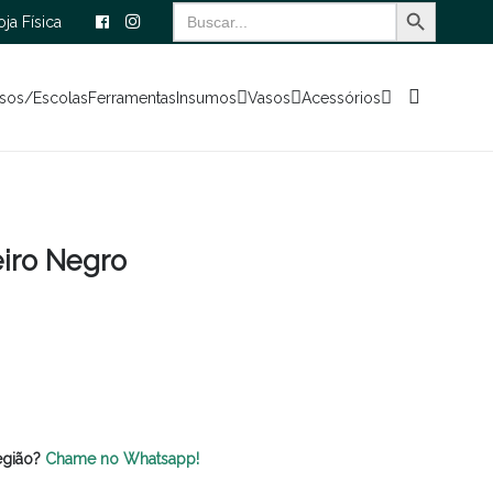
Search Button
Search
oja Física
for:
sos/Escolas
Ferramentas
Insumos
Vasos
Acessórios
eiro Negro
egião?
Chame no Whatsapp!