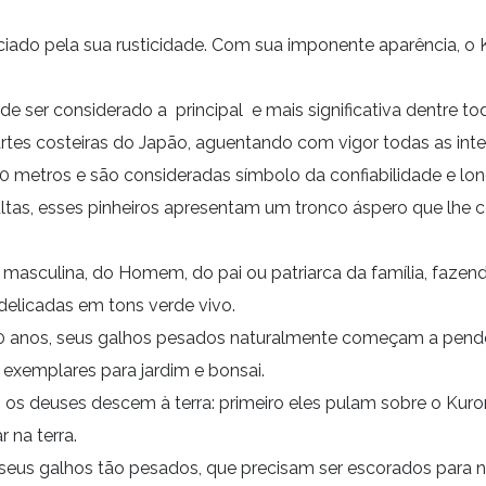
eciado pela sua rusticidade. Com sua imponente aparência, 
 ser considerado a principal e mais significativa dentre tod
artes costeiras do Japão, aguentando com vigor todas as int
40 metros e são consideradas símbolo da confiabilidade e lo
tas, esses pinheiros apresentam um tronco áspero que lhe c
a masculina, do Homem, do pai ou patriarca da família, faz
 delicadas em tons verde vivo.
anos, seus galhos pesados naturalmente começam a pender 
exemplares para jardim e bonsai.
o os deuses descem à terra: primeiro eles pulam sobre o K
 na terra.
e seus galhos tão pesados, que precisam ser escorados para 