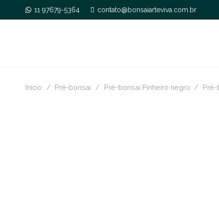
11 97679-5364
contato@bonsaiarteviva.com.br
Início
/
Pré-bonsai
/
Pré-bonsai Pinheiro negro
/
Pré-