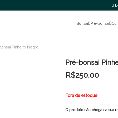
L
Bonsai
Pré-bonsai
Cur
bonsai Pinheiro Negro
Pré-bonsai Pinh
R$
250,00
Fora de estoque
O produto não chega na sua r