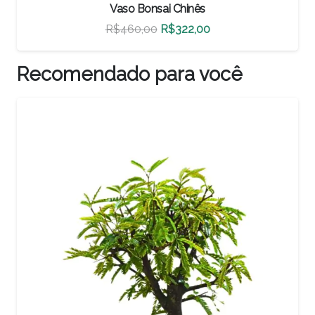
Vaso Bonsai Chinês
O
O
R$
500,00
R$
350,00
preço
preço
original
atual
Recomendado para você
era:
é:
R$500,00.
R$350,00.