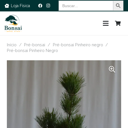
Search Button
Search
Loja Física
for:
Início
/
Pré-bonsai
/
Pré-bonsai Pinheiro negro
/
Pré-bonsai Pinheiro Negro