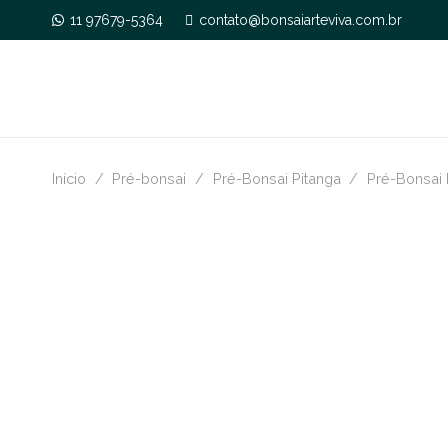
11 97679-5364
contato@bonsaiarteviva.com.br
Início
/
Pré-bonsai
/
Pré-Bonsai Pitanga
/
Pré-Bonsai 