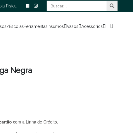
Search Button
Search
oja Física
for:
sos/Escolas
Ferramentas
Insumos
Vasos
Acessórios
nga Negra
cartão
com a Linha de Crédito.