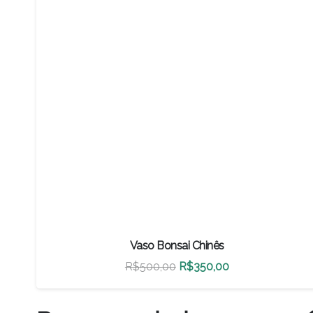
Vaso Bonsai Chinês
O
O
R$
500,00
R$
350,00
preço
preço
original
atual