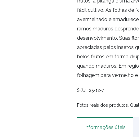
frutos, a pitanga é uma árv
fácil cultivo. As folhas d
avermelhado e amadurecem 
ramos maduros desprendem
desenvolvimento. Suas flo
apreciadas pelos insetos 
belos frutos em forma dru
quando maduros. Em regiõe
folhagem para vermelho e 
SKU:
25-12-7
Fotos reais dos produtos. Qual
Informações úteis