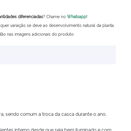
ntidades
diferenciadas
? Chame no
Whatsapp!
quer variação se deve ao desenvolvimento natural da planta.
tão nas imagens adicionais do produto.
clara, sendo comum a troca da casca durante o ano.
mbientes interno desde que seja bem iluminado e com