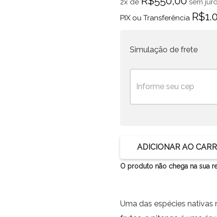
R$
550,00
2x de
sem juro
R$
1.
PIX ou Transferência
Simulação de frete
ADICIONAR AO CAR
O produto não chega na sua r
Uma das espécies nativas 