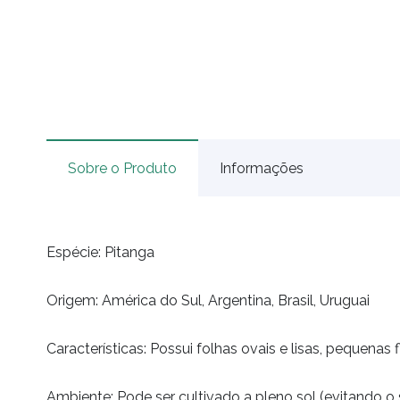
Sobre o Produto
Informações
Espécie: Pitanga
Origem: América do Sul, Argentina, Brasil, Uruguai
Características:
P
ossui folhas ovais e lisas, pequenas
Ambiente: Pode ser cultivado a pleno sol (evitando o