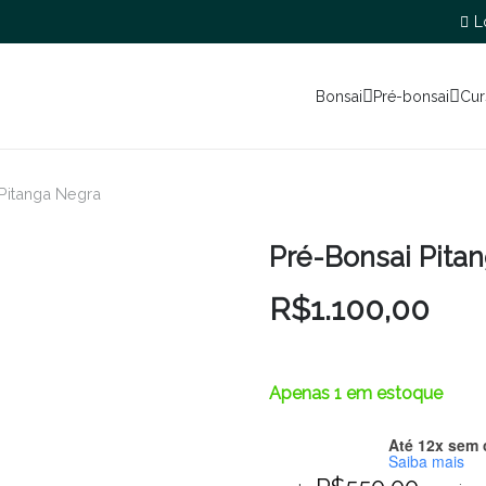
L
Bonsai
Pré-bonsai
Cur
Pitanga Negra
Pré-Bonsai Pita
R$
1.100,00
Apenas 1 em estoque
Até 12x sem 
Saiba mais