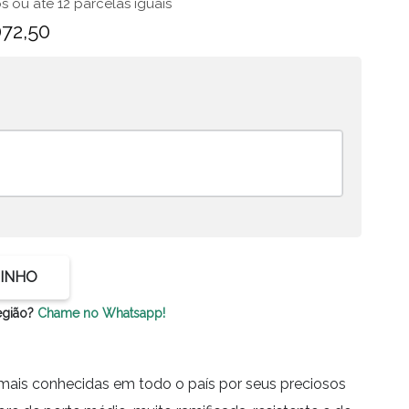
s ou até 12 parcelas iguais
072,50
Pré-
Bonsai
Pitang
Negra
quanti
RINHO
egião?
Chame no Whatsapp!
mais conhecidas em todo o país por seus preciosos