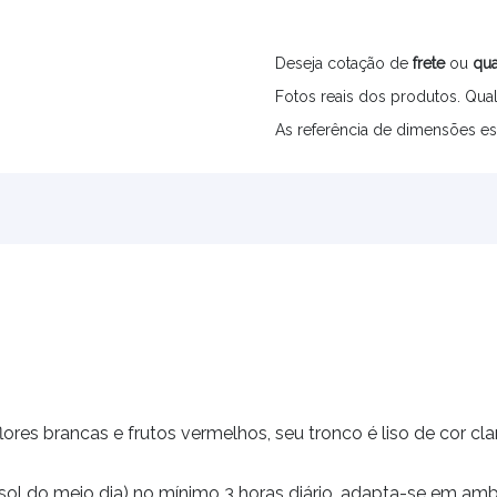
Deseja cotação de
frete
ou
qua
Fotos reais dos produtos. Qual
As referência de dimensões es
 flores brancas e frutos vermelhos, seu tronco é liso de cor 
 sol do meio dia) no mínimo 3 horas diário, adapta-se em a