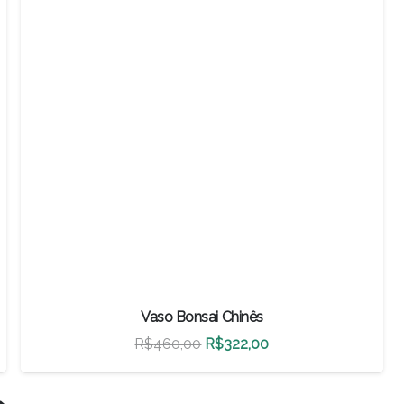
Vaso Bonsai Chinês
O
O
R$
460,00
R$
322,00
preço
preço
original
atual