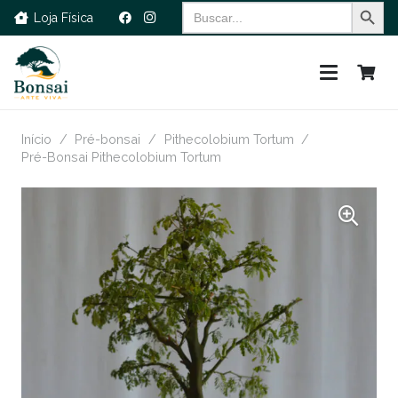
Search Button
Search
Loja Física
for:
Início
/
Pré-bonsai
/
Pithecolobium Tortum
/
Pré-Bonsai Pithecolobium Tortum