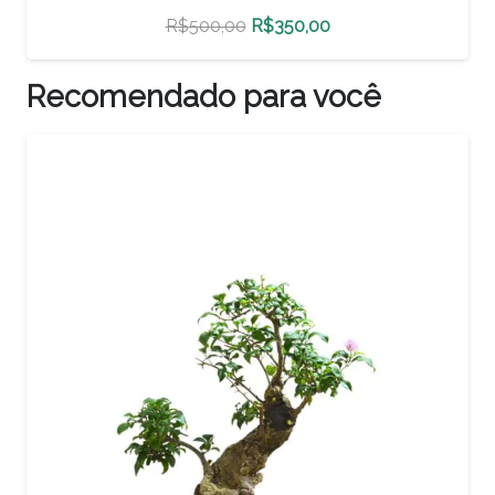
O
O
R$
500,00
R$
350,00
preço
preço
original
atual
Recomendado para você
era:
é:
R$500,00.
R$350,00.