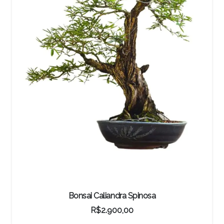
ra Spinosa
Bonsai de Pita
0,00
R$
112,30