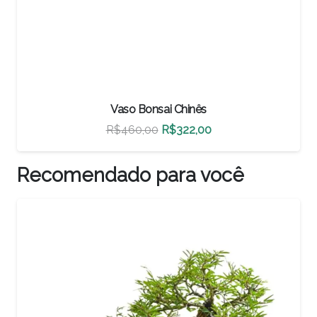
Vaso Bonsai Chinês
O
O
R$
500,00
R$
350,00
ço
preço
preço
al
original
atual
Recomendado para você
era:
é:
22,00.
R$500,00.
R$350,