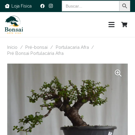
Search Button
Search
Loja Física
for:
Início
/
Pré-bonsai
/
Portulacaria Afra
/
Pré Bonsai Portulacária Afra