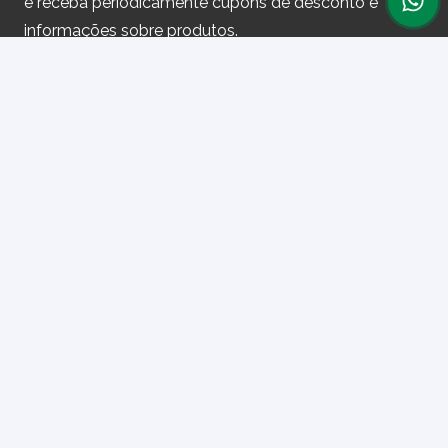
e receba periodicamente cupons de desconto e
informações sobre produtos.
Primeiro nome ou nome completo
Email
Ao prosseguir, você aceita nossa política de privacidade.