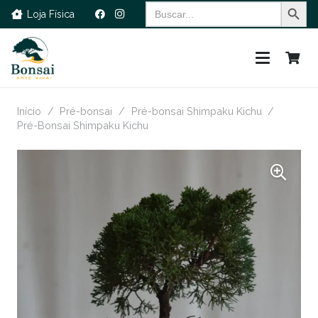
Search Button
Search
Loja Física
for:
Início
/
Pré-bonsai
/
Pré-bonsai Shimpaku Kichu
/
Pré-Bonsai Shimpaku Kichu