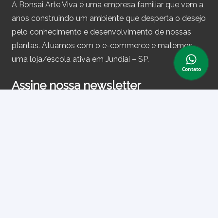
A Bonsai Arte Viva é uma empresa familiar que vem a
anos construindo um ambiente que desperta o desejo
pelo conhecimento e desenvolvimento de nossas
plantas. Atuamos com o e-commerce e matemos
uma loja/escola ativa em Jundiaí – SP.
Contato
Assine nossa newsletter
e receba periodicamente cupons de desconto e
informações sobre produtos.
Primeiro nome ou nome completo
Email