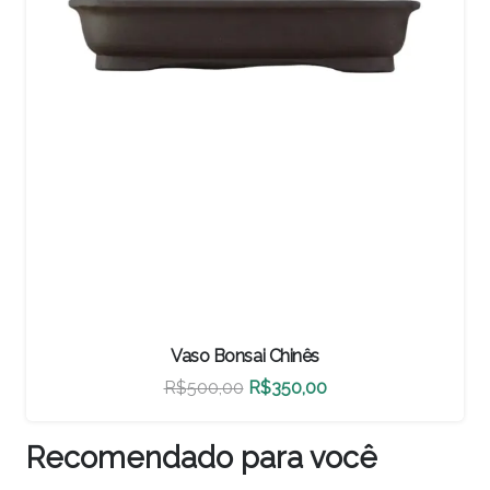
nês
Vaso Bonsai Chinês
O
O
0,00
R$
460,00
R$
322,00
preço
preço
l
atual
original
Recomendado para você
é:
era:
é