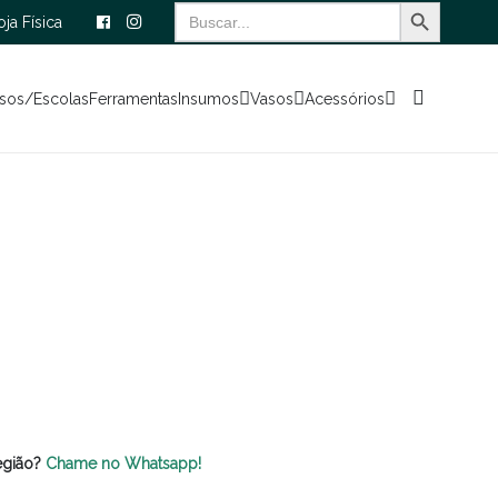
Search Button
Search
oja Física
for:
sos/Escolas
Ferramentas
Insumos
Vasos
Acessórios
egião?
Chame no Whatsapp!