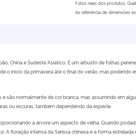
Fotos reais dos produtos. Qual
As referência de dimensões es
Japão, China e Sudeste Asiático. É um arbusto de folhas per
sde o início da primavera até o final do verão, mas podend
s e são normalmente de cor branca, mas assumindo em algu
laras ou escuras, também dependendo da espécie.
roporcionando à árvore um aspecto de velha. Quando podada
. A floração intensa da Serissa chinesa e a forma estrelada d