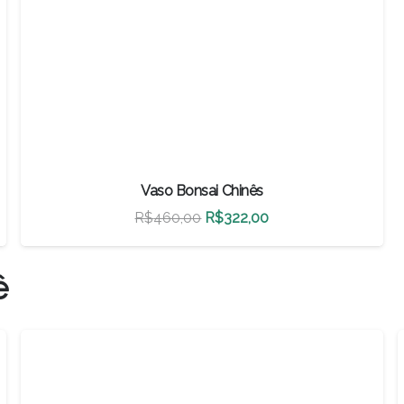
Vaso Bonsai Chinês
O
O
R$
460,00
R$
322,00
preço
preço
original
atual
ê
era:
é:
R$460,00.
R$322,00.