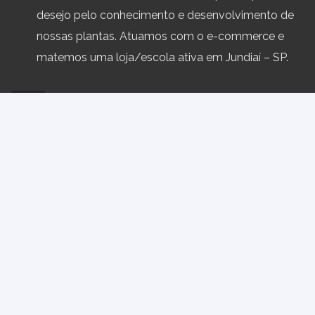
desejo pelo conhecimento e desenvolvimento de
nossas plantas. Atuamos com o e-commerce e
matemos uma loja/escola ativa em Jundiaí – SP.
Política de Trocas e Devoluções
Termos e Condiç