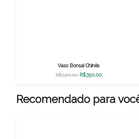
Vaso Bonsai Chinês
O
O
R$
500,00
R$
350,00
preço
preço
original
atual
Recomendado para voc
era:
é:
R$500,00.
R$350,00.