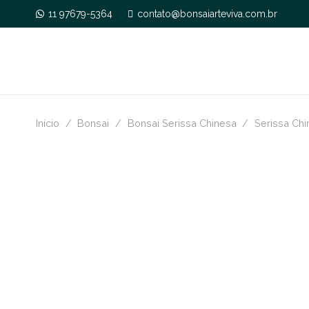
11 97679-5364
contato@bonsaiarteviva.com.br
Início
/
Bonsai
/
Bonsai Serissa Chinesa
/
Serissa Chi