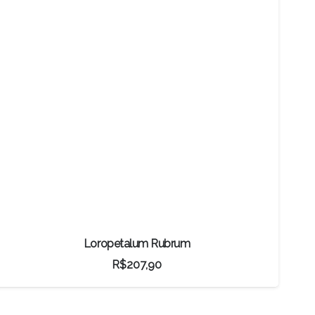
Loropetalum Rubrum
R$
207,90