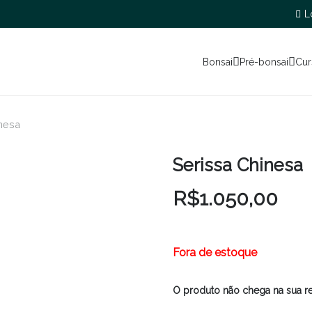
L
Bonsai
Pré-bonsai
Cur
nesa
Serissa Chinesa
R$
1.050,00
Fora de estoque
O produto não chega na sua r