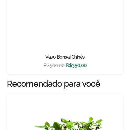
Vaso Bonsai Chinês
O
O
R$
500,00
R$
350,00
preço
preço
original
atual
Recomendado para você
era:
é:
R$500,00.
R$350,00.