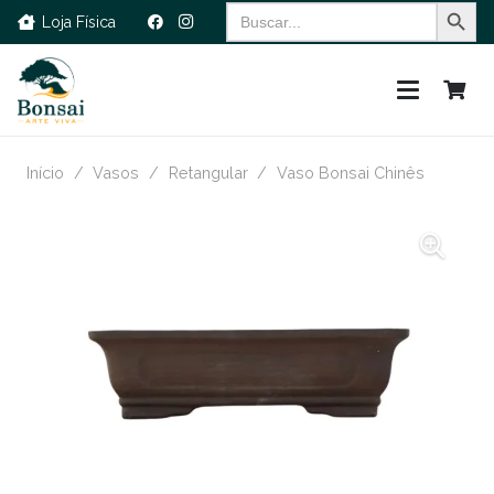
Search Button
Search
Loja Física
for:
Início
/
Vasos
/
Retangular
/
Vaso Bonsai Chinês