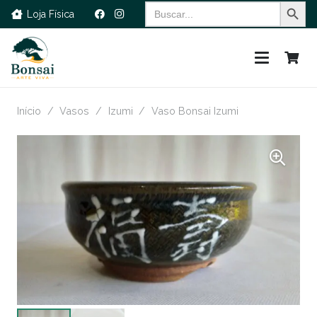
Search Button
Search
Loja Física
for:
Início
/
Vasos
/
Izumi
/
Vaso Bonsai Izumi