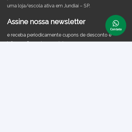
uma loja/escola ativa em Jundiaí – SP.
Assine nossa newsletter
Contato
e receba periodicamente cupons de desconto e
informações sobre produtos.
Primeiro nome ou nome completo
Email
Ao prosseguir, você aceita nossa política de privacidade.