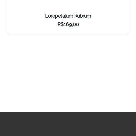
Bonsai Caliandra Branca
R$
140,80