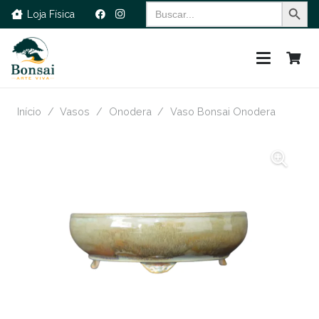
Search Button
Search
Loja Física
for:
Início
/
Vasos
/
Onodera
/
Vaso Bonsai Onodera