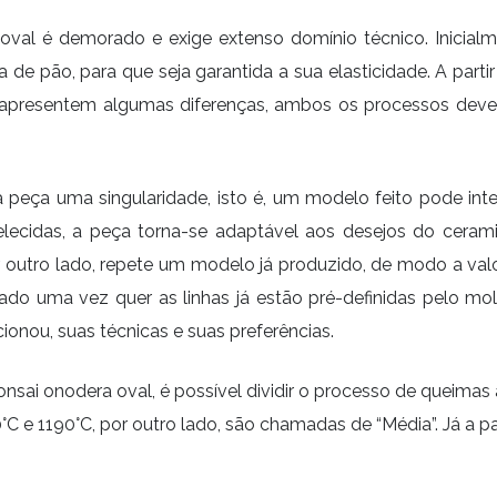
al é demorado e exige extenso domínio técnico. Inicialm
e pão, para que seja garantida a sua elasticidade. A partir
apresentem algumas diferenças, ambos os processos devem 
 peça uma singularidade, isto é, um modelo feito pode in
elecidas, a peça torna-se adaptável aos desejos do ceram
 outro lado, repete um modelo já produzido, de modo a val
ado uma vez quer as linhas já estão pré-definidas pelo mol
ionou, suas técnicas e suas preferências.
sai onodera oval, é possível dividir o processo de queimas 
°C e 1190°C, por outro lado, são chamadas de “Média”. Já a 