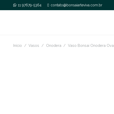
11 97679-5364
contato@bonsaiarteviva.com.br
Início
/
Vasos
/
Onodera
/
Vaso Bonsai Onodera Oval