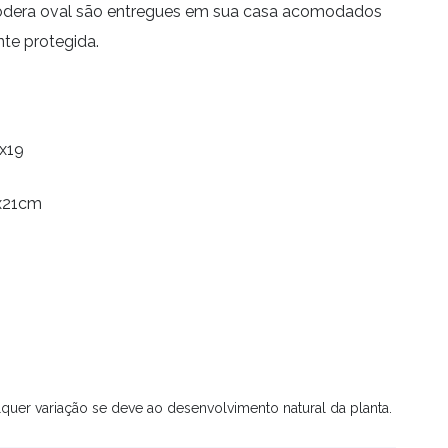
odera oval são entregues em sua casa acomodados
e protegida.
2x19
4x21cm
quer variação se deve ao desenvolvimento natural da planta.