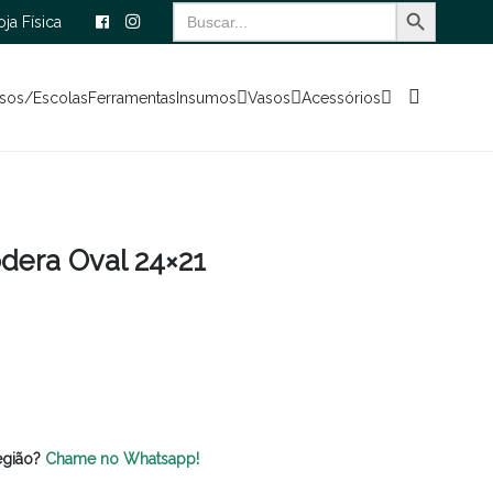
Search Button
Search
oja Física
for:
sos/Escolas
Ferramentas
Insumos
Vasos
Acessórios
dera Oval 24×21
egião?
Chame no Whatsapp!