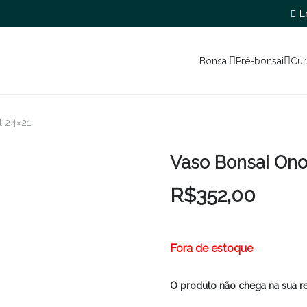
L
Bonsai
Pré-bonsai
Cur
 24×21
Vaso Bonsai Ono
R$
352,00
Fora de estoque
O produto não chega na sua r