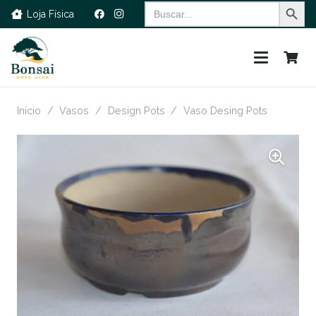
Search Button
Search
Loja Física
for:
Início
/
Vasos
/
Design Pots
/
Vaso Desing Pots