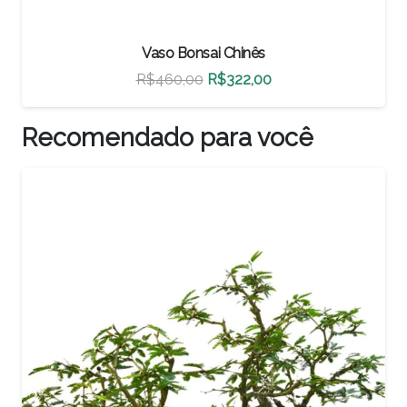
Vaso Bonsai Chinês
O
O
R$
460,00
R$
322,00
preço
preço
original
atual
Recomendado para você
era:
é:
R$460,00.
R$322,00.