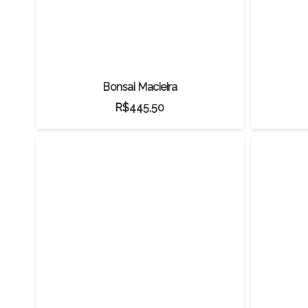
Bonsai Macieira
R$
445,50