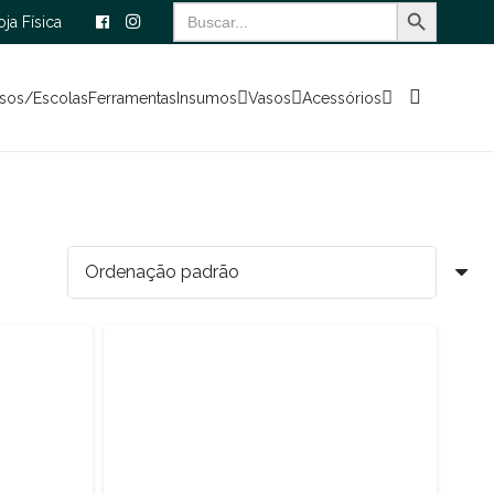
Search Button
Search
oja Física
for:
sos/Escolas
Ferramentas
Insumos
Vasos
Acessórios