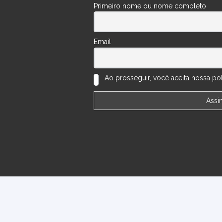
Primeiro nome ou nome completo
Email
Ao prosseguir, você aceita nossa polí
ões
Perguntas Frequentes
Números do Sorteio
Minha