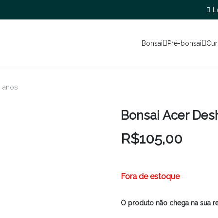
L
Bonsai
Pré-bonsai
Cur
 anos
Bonsai Acer Des
R$
105,00
Fora de estoque
O produto não chega na sua r