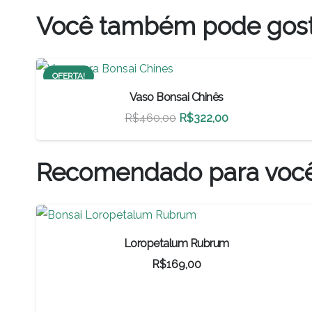
Você também pode gos
OFERTA!
Vaso Bonsai Chinês
O
O
R$
460,00
R$
322,00
preço
preço
original
atual
Recomendado para voc
era:
é:
R$460,00.
R$322,00.
Loropetalum Rubrum
R$
169,00