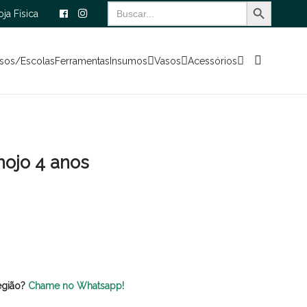
Search Button
Search
oja Física
for:
sos/Escolas
Ferramentas
Insumos
Vasos
Acessórios
hojo 4 anos
egião?
Chame no Whatsapp!