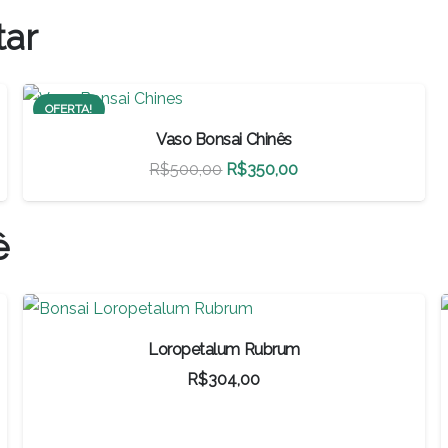
tar
OFERTA!
Vaso Bonsai Chinês
O
O
R$
500,00
R$
350,00
preço
preço
original
atual
ê
era:
é:
R$500,00.
R$350,00.
Loropetalum Rubrum
R$
304,00