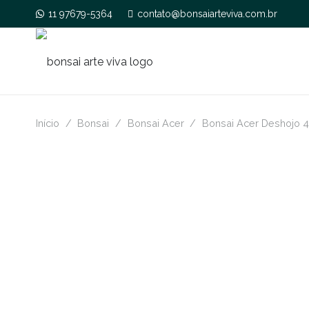
11 97679-5364
contato@bonsaiarteviva.com.br
Início
/
Bonsai
/
Bonsai Acer
/
Bonsai Acer Deshojo 4