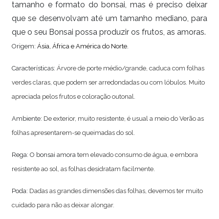
tamanho e formato do bonsai, mas é preciso deixar
que se desenvolvam até um tamanho mediano, para
que o seu Bonsai possa produzir os frutos, as amoras.
Origem:
Ásia, África e América do Norte.
Características:
Á
rvore de porte médio/grande, caduca com folhas
verdes claras, que podem ser arredondadas ou com lóbulos. Muito
apreciada pelos frutos e coloração outonal.
Ambiente:
De exterior, muito resistente, é usual a meio do Verão as
folhas apresentarem-se queimadas do sol.
Rega: O bonsai amora t
em elevado consumo de água, e embora
resistente ao sol, as folhas desidratam facilmente
.
Poda:
Dadas as grandes dimensões das folhas, devemos ter muito
cuidado para não as deixar alongar.