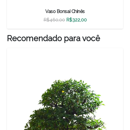
Vaso Bonsai Chinês
O
O
O
R$
500,00
R$
350,00
preço
preço
preç
atual
original
atua
Recomendado para você
é:
era:
é:
.
R$322,00.
R$500,00.
R$35