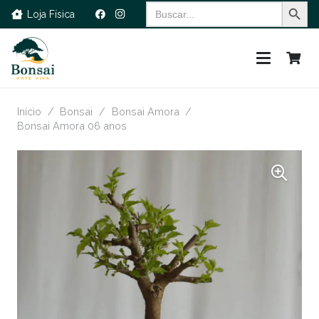
Search Button
Search
Loja Física
for:
Início
/
Bonsai
/
Bonsai Amora
/
Bonsai Amora 06 anos