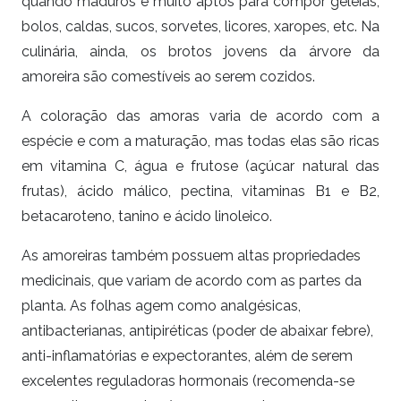
quando maduros e muito aptos para compor geleias,
bolos, caldas, sucos, sorvetes, licores, xaropes, etc. Na
culinária, ainda, os brotos jovens da árvore da
amoreira são comestíveis ao serem cozidos.
A coloração das amoras varia de acordo com a
espécie e com a maturação, mas todas elas são ricas
em vitamina C, água e frutose (açúcar natural das
frutas), ácido málico, pectina, vitaminas B1 e B2,
betacaroteno, tanino e ácido linoleico.
As amoreiras também possuem altas propriedades
medicinais, que variam de acordo com as partes da
planta. As folhas agem como analgésicas,
antibacterianas, antipiréticas (poder de abaixar febre),
anti-inflamatórias e expectorantes, além de serem
excelentes reguladoras hormonais (recomenda-se