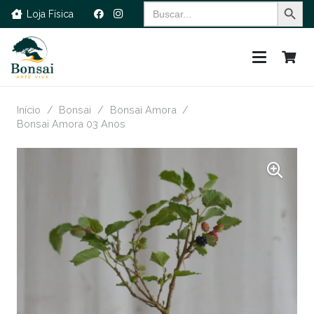
Search Button
Search
Loja Física
for:
Início
/
Bonsai
/
Bonsai Amora
/
Bonsai Amora 03 Anos