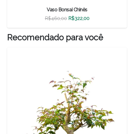
Vaso Bonsai Chinês
O
O
R$
500,00
R$
350,00
preço
preço
original
atual
Recomendado para você
era:
é:
0.
R$500,00.
R$350,00.