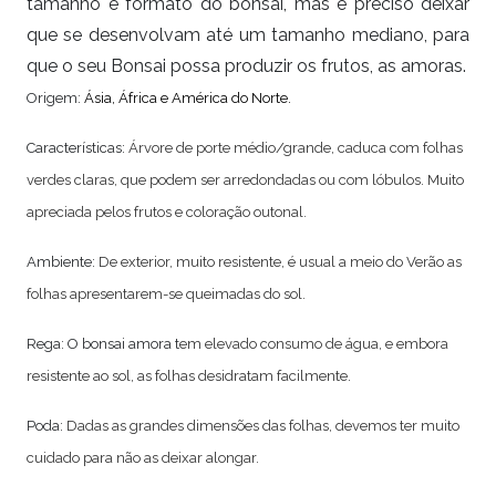
tamanho e formato do bonsai, mas é preciso deixar
que se desenvolvam até um tamanho mediano, para
que o seu Bonsai possa produzir os frutos, as amoras.
Origem:
Ásia, África e América do Norte.
Características:
Á
rvore de porte médio/grande, caduca com folhas
verdes claras, que podem ser arredondadas ou com lóbulos. Muito
apreciada pelos frutos e coloração outonal.
Ambiente:
De exterior, muito resistente, é usual a meio do Verão as
folhas apresentarem-se queimadas do sol.
Rega: O bonsai amora t
em elevado consumo de água, e embora
resistente ao sol, as folhas desidratam facilmente
.
Poda:
Dadas as grandes dimensões das folhas, devemos ter muito
cuidado para não as deixar alongar.