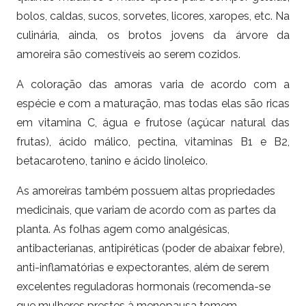
bolos, caldas, sucos, sorvetes, licores, xaropes, etc. Na
culinária, ainda, os brotos jovens da árvore da
amoreira são comestíveis ao serem cozidos.
A coloração das amoras varia de acordo com a
espécie e com a maturação, mas todas elas são ricas
em vitamina C, água e frutose (açúcar natural das
frutas), ácido málico, pectina, vitaminas B1 e B2,
betacaroteno, tanino e ácido linoleico.
As amoreiras também possuem altas propriedades
medicinais, que variam de acordo com as partes da
planta. As folhas agem como analgésicas,
antibacterianas, antipiréticas (poder de abaixar febre),
anti-inflamatórias e expectorantes, além de serem
excelentes reguladoras hormonais (recomenda-se
que mulheres prestes à menopausa tomem