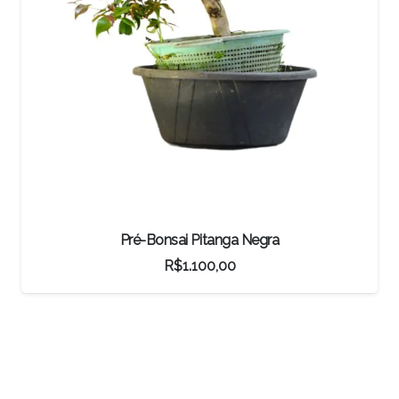
 Negra
Bonsai Acer Kaede
R$
4.900,00