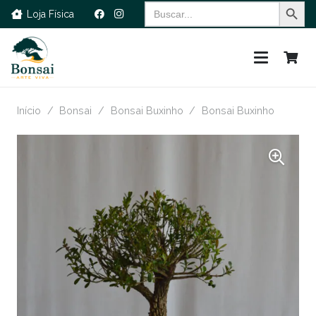
Search Button
Search
Loja Física
for:
Início
/
Bonsai
/
Bonsai Buxinho
/
Bonsai Buxinho