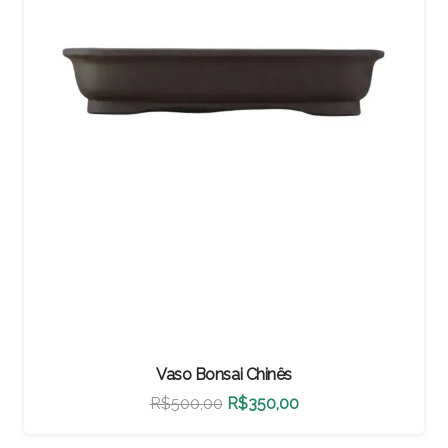
Vaso Bonsai Chinês
O
O
R$
460,00
R$
322,00
preço
preço