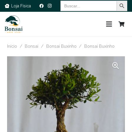
Search Button
Search
Loja Física
for:
Início
/
Bonsai
/
Bonsai Buxinho
/
Bonsai Buxinho