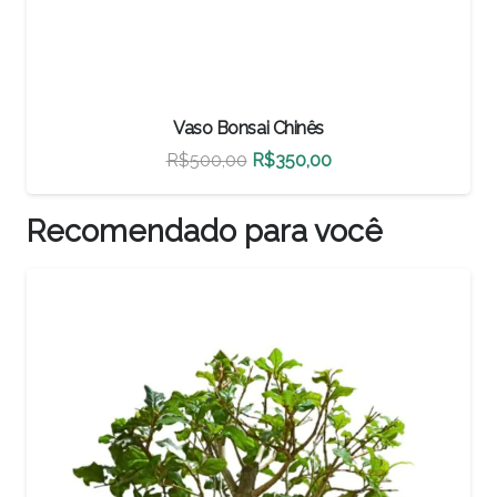
Vaso Bonsai Chinês
O
O
R$
460,00
R$
322,00
preço
preço
original
atual
Recomendado para você
era:
é:
R$460,00.
R$322,00.