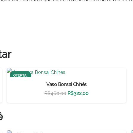
tar
OFERTA!
Vaso Bonsai Chinês
O
O
R$
460,00
R$
322,00
preço
preço
original
atual
ê
era:
é:
R$460,00.
R$322,00.