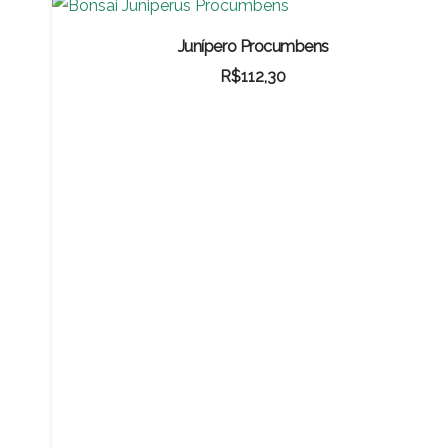
Junípero Procumbens
R$
112,30