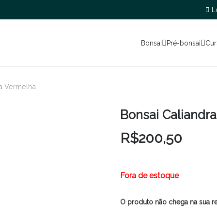
L
Bonsai
Pré-bonsai
Cur
ra Vermelha
Bonsai Caliandr
R$
200,50
Fora de estoque
O produto não chega na sua r