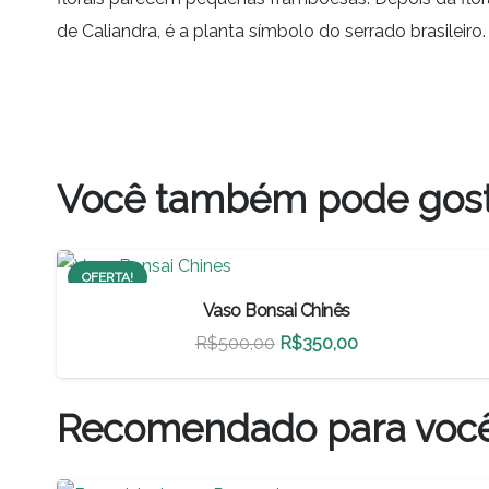
de Caliandra, é a planta símbolo do serrado brasileiro.
Você também pode gos
OFERTA!
Vaso Bonsai Chinês
O
O
R$
500,00
R$
350,00
preço
preço
original
atual
Recomendado para voc
era:
é:
R$500,00.
R$350,00.