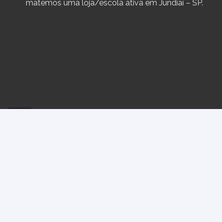
matemos uma loja/escola ativa em Jundiaí – SP.
Política de Trocas e Devoluções
Termos e Condiç