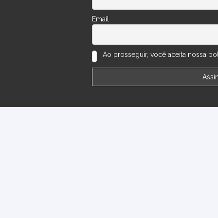
Email
Ao prosseguir, você aceita nossa polí
ões
Perguntas Frequentes
Números do Sorteio
Minha
Bonsai Arte Viva | 2020