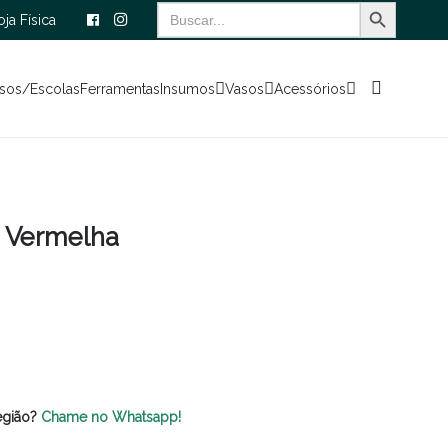
Search Button
Search
oja Física
for:
sos/Escolas
Ferramentas
Insumos
Vasos
Acessórios
a Vermelha
egião?
Chame no Whatsapp!