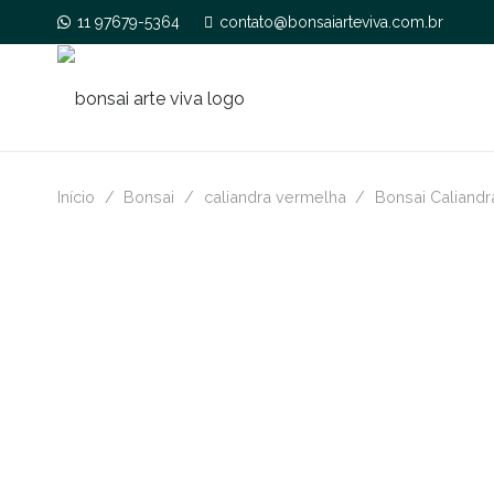
11 97679-5364
contato@bonsaiarteviva.com.br
Início
/
Bonsai
/
caliandra vermelha
/
Bonsai Caliand