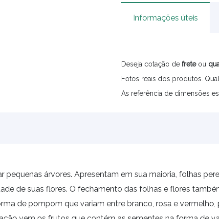
Informações úteis
Deseja cotação de
frete
ou
qua
Fotos reais dos produtos. Qual
As referência de dimensões es
 pequenas árvores. Apresentam em sua maioria, folhas peren
lidade de suas flores. O fechamento das folhas e flores ta
 forma de pompom que variam entre branco, rosa e vermelho,
ração vem os frutos que contém as sementes na forma de vag