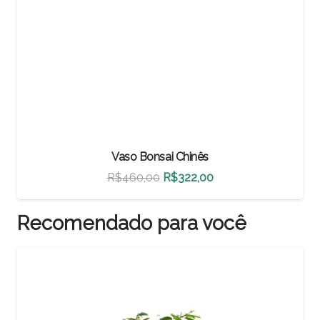
Vaso Bonsai Chinês
O
O
R$
500,00
R$
350,00
preço
preço
original
atual
Recomendado para você
era:
é:
R$500,00.
R$350,00.