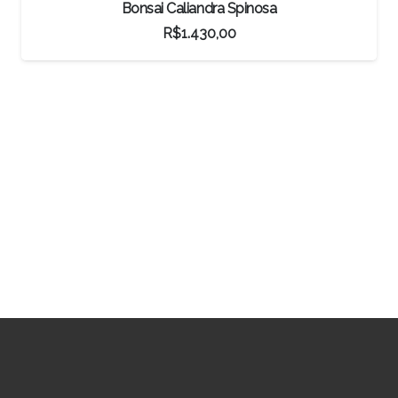
Bonsai Macieira
R$
445,50