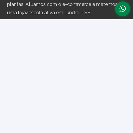
plantas. Atuamos com o e-commerce e matemos
uma loja/escola ativa em Jundiaí – SP.
Assine nossa newsletter
e receba periodicamente cupons de desconto e
informações sobre produtos.
Primeiro nome ou nome completo
Email
Ao prosseguir, você aceita nossa política de privacidade.