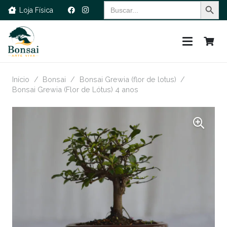
Search Button
Search
Loja Física
for:
Início
/
Bonsai
/
Bonsai Grewia (flor de lotus)
/
Bonsai Grewia (Flor de Lótus) 4 anos