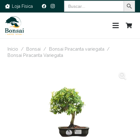
Search Button
Search
Loja Física
for:
Início
/
Bonsai
/
Bonsai Piracanta variegata
/
Bonsai Piracanta Variegata