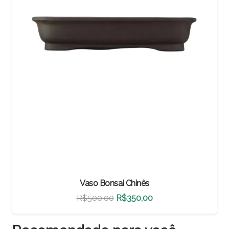
Vaso Bonsai Chinês
O
O
R$
500,00
R$
350,00
preço
preço
original
atual