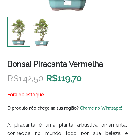
Bonsai Piracanta Vermelha
O
O
R$
142,50
R$
119,70
preço
preço
original
atual
Fora de estoque
era:
é:
O produto não chega na sua região?
Chame no Whatsapp!
R$142,50.
R$119,70.
A piracanta é uma planta arbustiva ornamental,
conhecida no mundo todo por sua beleza e