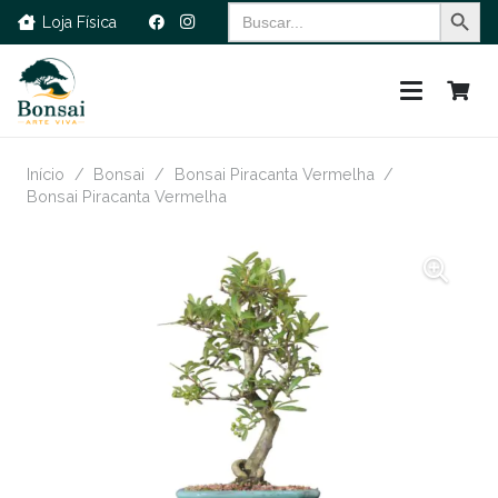
Search Button
Search
Loja Física
for:
Início
/
Bonsai
/
Bonsai Piracanta Vermelha
/
Bonsai Piracanta Vermelha