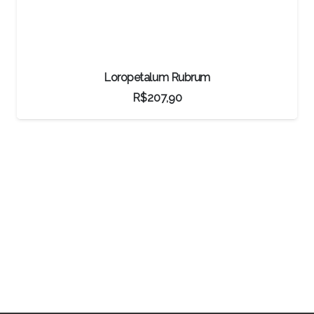
Pré-bonsai Ligustro
R$
297,00