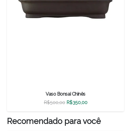
Vaso Bonsai Chinês
O
O
R$
460,00
R$
322,00
preço
preço
original
atual
Recomendado para você
era:
é: