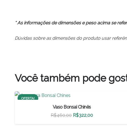
* As informações de dimensões e peso acima se ref
Dúvidas sobre as dimensões do produto usar referênc
Você também pode gos
OFERTA!
Vaso Bonsai Chinês
O
O
R$
460,00
R$
322,00
preço
preço