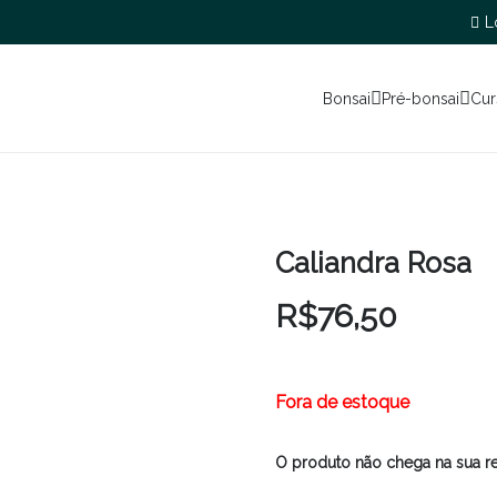
L
Bonsai
Pré-bonsai
Cur
Caliandra Rosa
R$
76,50
Fora de estoque
O produto não chega na sua r