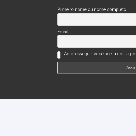
Primeiro nome ou nome completo
Email
Ao prosseguir, você aceita nossa polí
ões
Perguntas Frequentes
Números do Sorteio
Minha