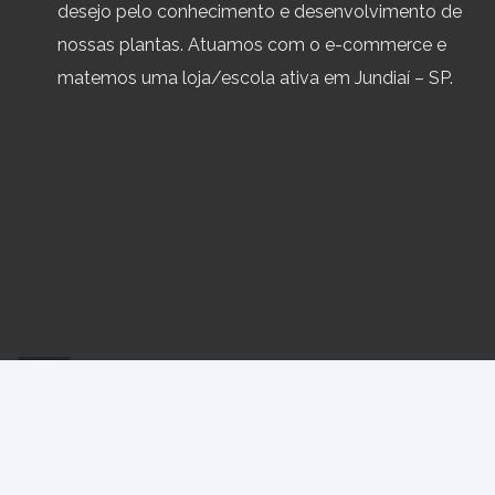
desejo pelo conhecimento e desenvolvimento de
nossas plantas. Atuamos com o e-commerce e
matemos uma loja/escola ativa em Jundiaí – SP.
Política de Trocas e Devoluções
Termos e Condiç