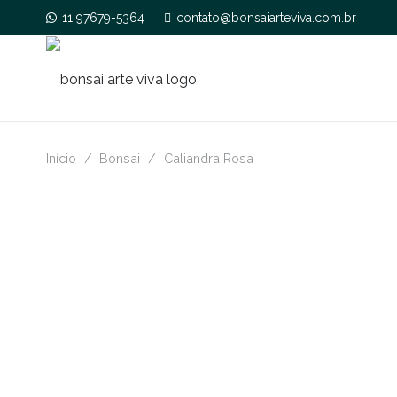
11 97679-5364
contato@bonsaiarteviva.com.br
Início
/
Bonsai
/
Caliandra Rosa