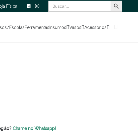
Search Button
Search
oja Física
for:
sos/Escolas
Ferramentas
Insumos
Vasos
Acessórios
egião?
Chame no Whatsapp!