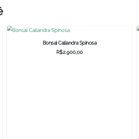
original
atual
ê
era:
é:
R$500,00.
R$350,00.
Bonsai Caliandra Spinosa
R$
2.900,00