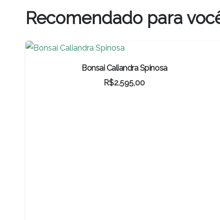
original
atual
Recomendado para voc
era:
é:
R$460,00.
R$322,00.
Bonsai Caliandra Spinosa
R$
2.595,00