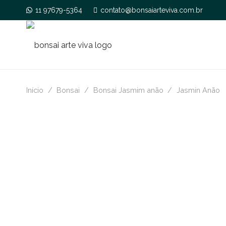
11 97679-5364
contato@bonsaiarteviva.com.br
Início
/
Bonsai
/
Bonsai Jasmim anão
/
Jasmin Anão