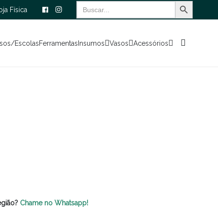
Search Button
Search
oja Física
for:
sos/Escolas
Ferramentas
Insumos
Vasos
Acessórios
egião?
Chame no Whatsapp!