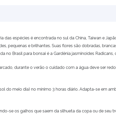
ioria das espécies é encontrada no sul da China, Taiwan e Ja
es, pequenas e brilhantes. Suas flores são dobradas, brancas
ada no Brasil para bonsai é a Gardênia jasminoides Radican
cado, durante o verão o cuidado com a água deve ser redobr
 o sol do meio dia) no mínimo 3 horas diário. Adapta-se em a
ndo-se os galhos que saem da silhueta da copa ou de seu t