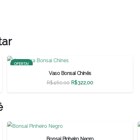
tar
OFERTA!
Vaso Bonsai Chinês
O
O
R$
460,00
R$
322,00
preço
preço
original
atual
ê
era:
é:
R$460,00.
R$322,00.
Bonsai Pinheiro Negro