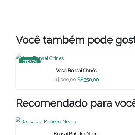
Você também pode gos
OFERTA!
Vaso Bonsai Chinês
O
O
R$
500,00
R$
350,00
preço
preço
original
atual
Recomendado para voc
era:
é:
R$500,00.
R$350,00.
Bonsai Pinheiro Negro