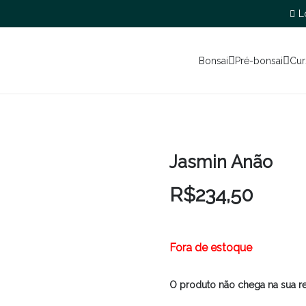
L
Bonsai
Pré-bonsai
Cur
Jasmin Anão
R$
234,50
Fora de estoque
O produto não chega na sua r