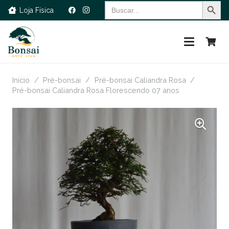
Search Button
Search
Loja Física
for:
Início
/
Pré-bonsai
/
Pré-bonsai Caliandra Rosa
/
Pré-bonsai Caliandra Rosa Florescendo 07 anos