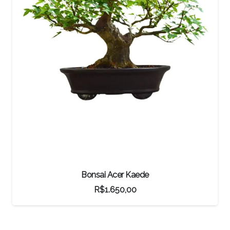
r Kaede
Pré-Bonsai Pitanga
0,00
R$
1.100,00