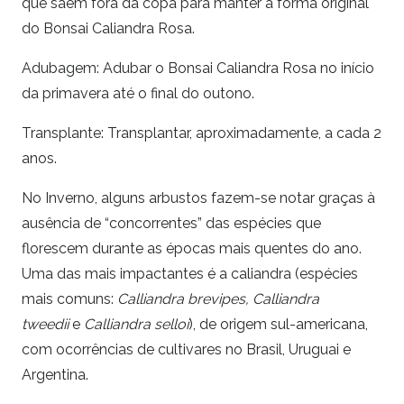
que saem fora da copa para manter a forma original
do Bonsai Caliandra Rosa.
Adubagem: Adubar o Bonsai Caliandra Rosa no início
da primavera até o final do outono.
Transplante: Transplantar, aproximadamente, a cada 2
anos.
No Inverno, alguns arbustos fazem-se notar graças à
ausência de “concorrentes” das espécies que
florescem durante as épocas mais quentes do ano.
Uma das mais impactantes é a caliandra (espécies
mais comuns:
Calliandra brevipes,
Calliandra
tweedii
e
Calliandra selloi
), de origem sul-americana,
com ocorrências de cultivares no Brasil, Uruguai e
Argentina.