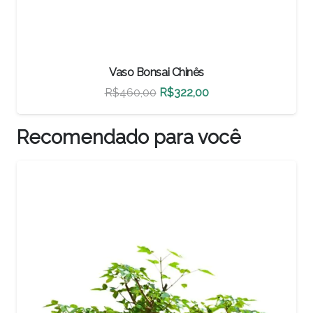
Vaso Bonsai Chinês
O
O
R$
500,00
R$
350,00
preço
preço
original
atual
Recomendado para você
era:
é:
,00.
R$500,00.
R$350,00.