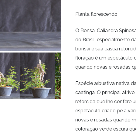
Planta florescendo
O Bonsai Caliandra Spinosa
do Brasil, especialmente d
bonsai é sua casca retorci
floração é um espetáculo c
quando novas e rosadas q
Espécie arbustiva nativa d
caatinga. O principal atri
retorcida que lhe confere 
espetáculo criado pela var
novas e rosadas quando ma
coloração verde escura qu