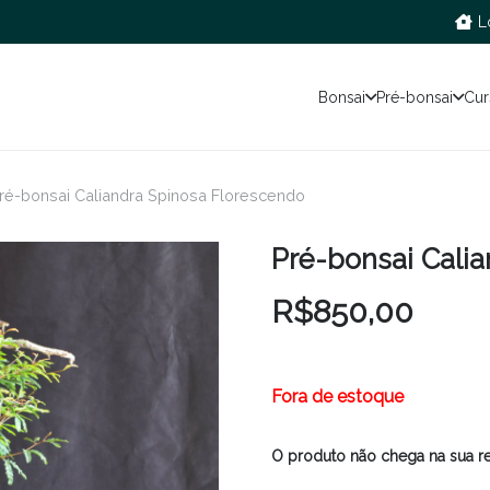
L
Bonsai
Pré-bonsai
Cur
ré-bonsai Caliandra Spinosa Florescendo
Pré-bonsai Cali
R$
850,00
Fora de estoque
O produto não chega na sua r