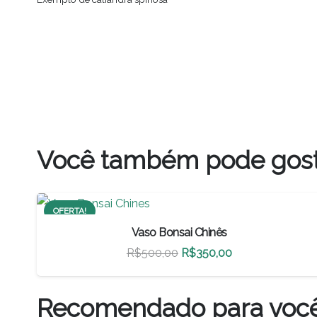
Você também pode gos
OFERTA!
Vaso Bonsai Chinês
O
O
R$
500,00
R$
350,00
preço
preço
original
atual
Recomendado para voc
era:
é: