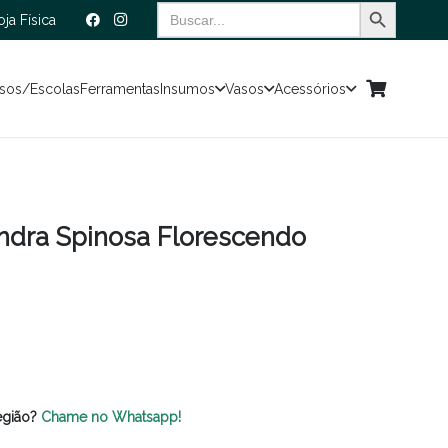
Search Button
Search
oja Física
for:
sos/Escolas
Ferramentas
Insumos
Vasos
Acessórios
andra Spinosa Florescendo
egião?
Chame no Whatsapp!