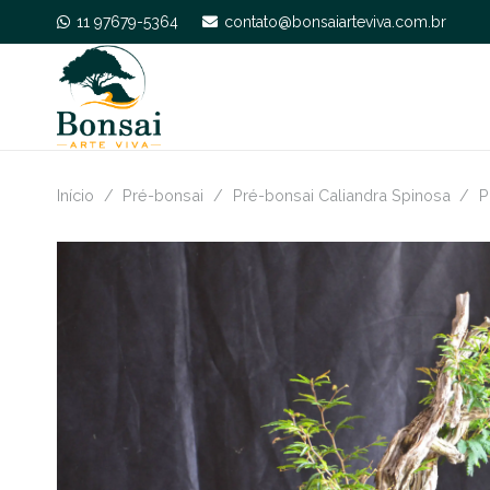
11 97679-5364
contato@bonsaiarteviva.com.br
Início
/
Pré-bonsai
/
Pré-bonsai Caliandra Spinosa
/
P