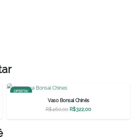
tar
OFERTA!
Vaso Bonsai Chinês
O
O
R$
460,00
R$
322,00
preço
preço
original
atual
ê
era:
é: