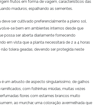
 surgem frutos em forma de vagem, característicos das
uando maduros, espalhando as sementes.
 deve ser cultivado preferencialmente a pleno sol,
nvolve-se bem em ambientes internos desde que
que possa ser aberta diariamente fornecendo
ndo em vista que a planta necessitará de 2 a 4 horas
ie não tolera geadas, devendo ser protegida neste
 é um arbusto de aspecto singularíssimo, de galhos
 ramificados, com folhinhas miúdas, muitas vezes
perfumadas flores com estames brancos muito
assumem, ao murchar, uma coloração avermelhada que