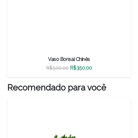
Vaso Bonsai Chinês
O
O
R$
460,00
R$
322,00
preço
preço
original
atual
Recomendado para você
era:
é:
R$460,00.
R$322,00.