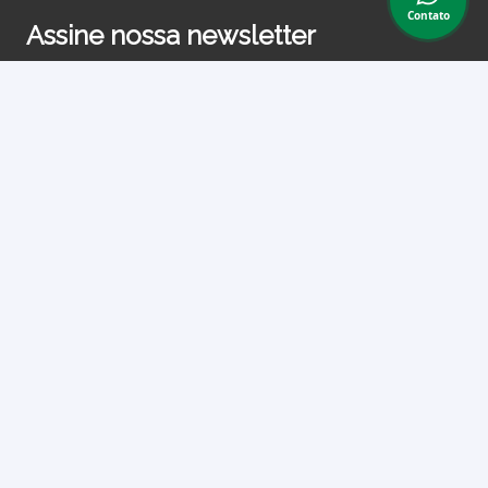
Contato
Assine nossa newsletter
e receba periodicamente cupons de desconto e
informações sobre produtos.
Primeiro nome ou nome completo
Email
Ao prosseguir, você aceita nossa política de privacidade.