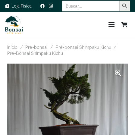
Search Button
Search
Loja Física
for:
Início
/
Pré-bonsai
/
Pré-bonsai Shimpaku Kichu
/
Pré-Bonsai Shimpaku Kichu