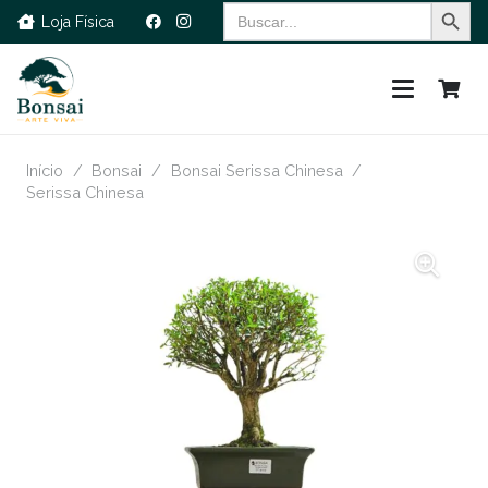
Search Button
Search
Loja Física
for:
Início
/
Bonsai
/
Bonsai Serissa Chinesa
/
Serissa Chinesa