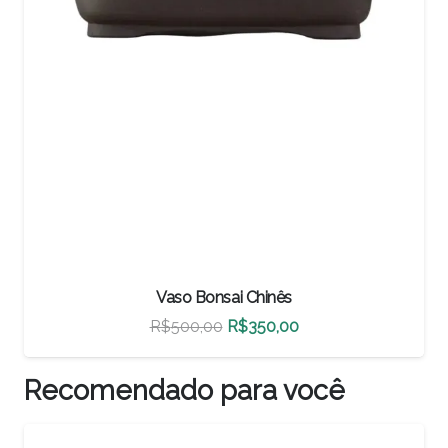
Vaso Bonsai Chinês
O
O
R$
500,00
R$
350,00
preço
preço
original
atual
Recomendado para você
era:
é:
R$500,00.
R$350,00.