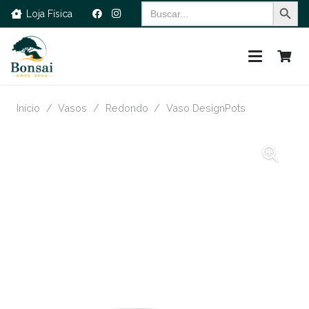
Search Button
Search
Loja Física
for:
Início
/
Vasos
/
Redondo
/
Vaso DesignPots