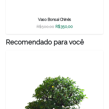
Vaso Bonsai Chinês
O
O
R$
500,00
R$
350,00
preço
preço
original
atual
Recomendado para você
era:
é:
R$500,00.
R$350,00.