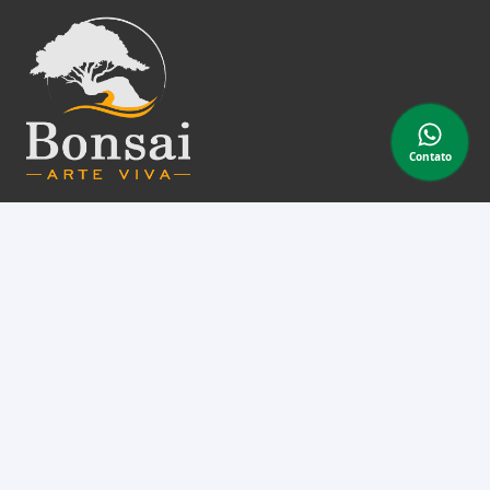
Contato
A Bonsai Arte Viva é uma empresa familiar que vem a
anos construindo um ambiente que desperta o desejo
pelo conhecimento e desenvolvimento de nossas
plantas. Atuamos com o e-commerce e matemos
uma loja/escola ativa em Jundiaí – SP.
Assine nossa newsletter
e receba periodicamente cupons de desconto e
informações sobre produtos.