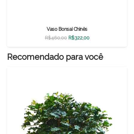
Vaso Bonsai Chinês
O
O
R$
500,00
R$
350,00
preço
preço
original
atual
Recomendado para você
era:
é:
R$500,00.
R$350,00.