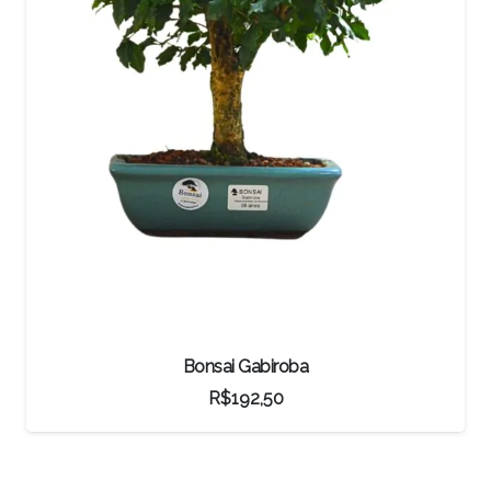
Junípero Procumbens
R$
3.900,00