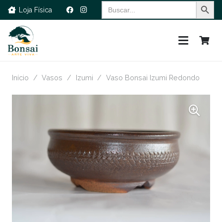
Search Button
Search
Loja Física
for:
Início
/
Vasos
/
Izumi
/
Vaso Bonsai Izumi Redondo