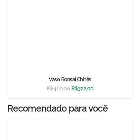
Vaso Bonsai Chinês
O
O
R$
500,00
R$
350,00
preço
preço
original
atual
Recomendado para você
era:
é:
R$500,00.
R$350,00.