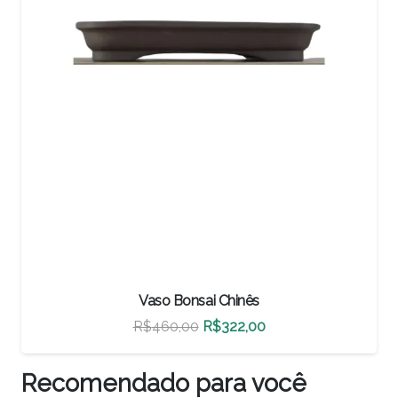
Vaso Bonsai Chinês
O
O
R$
500,00
R$
350,00
preço
preço
original
atual
Recomendado para você