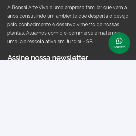
A Bonsai Arte Viva é uma empresa familiar que vem a
anos construindo um ambiente que desperta o desejo
pelo conhecimento e desenvolvimento de nossas
plantas. Atuamos com o e-commerce e matemos
uma loja/escola ativa em Jundiaí – SP.
Contato
Assine nossa newsletter
e receba periodicamente cupons de desconto e
informações sobre produtos.
Primeiro nome ou nome completo
Email