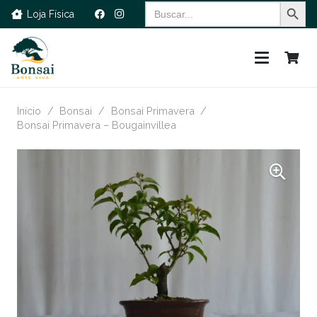
Search Button
Search
Loja Física
for:
Início
/
Bonsai
/
Bonsai Primavera
/
Bonsai Primavera – Bougainvillea